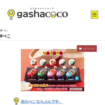
TAG
#べこ
トピックス
点心べこ ならぶんです。