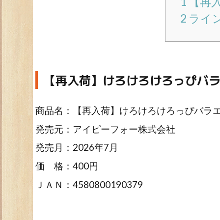
1
【再
2
ライ
【再入荷】けろけろけろっぴバ
商品名：【再入荷】けろけろけろっぴバラ
発売元：アイピーフォー株式会社
発売月：2026年7月
価 格：400円
ＪＡＮ：4580800190379