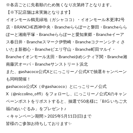
※各店ごとに先着順のため無くなり次第終了となります。
【※下記店舗は未実施となります】
イオンモール鶴見緑地（ガシャココ）・イオンモール木更津2号
店・BRANCHE西神中央・Brancheららぽーと磐田・Brancheらら
ぽーと湘南平塚・Brancheららぽーと愛知東郷・Brancheイーア
ス春日井・Brancheスマーク伊勢崎・Brancheコクーンシティ さ
いたま新都心・Brancheピエリ守山・Branche町田マルイ・
Brancheイオンモール太田・Brancheゆめシティ下関・Branche湘
南藤沢オーパ・Brancheサンストリート浜北
また、gashacoco公式Xとにっこりーノ公式Xで抽選キャンペーン
も同時開催！
gashacoco公式X（＠gashacoco）とにっこりーノ公式
X（@niccolino_offl）をフォローし、にっこりーノ公式Xのキャン
ペーンポストをリポストすると、抽選で50名様に「BIG いちご大
福のぬいぐるみ」をプレゼント♪
＜キャンペーン期間＞2025年5月11日(日)まで
皆様のご参加お待ちしております✨