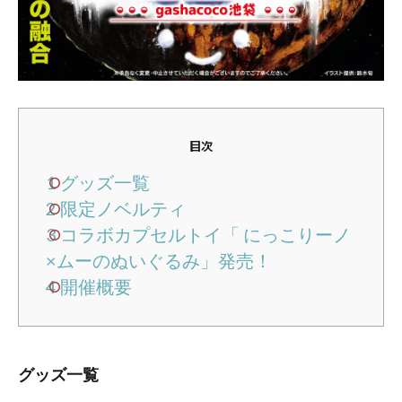
目次
1
グッズ一覧
2
限定ノベルティ
3
コラボカプセルトイ「 にっこりーノ
×ムーのぬいぐるみ」発売！
4
開催概要
グッズ一覧