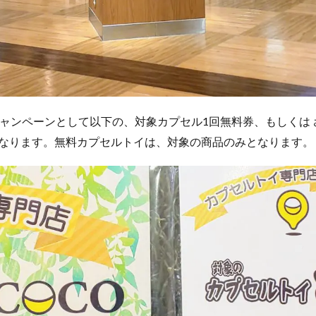
ングキャンペーンとして以下の、対象カプセル1回無料券、もしくは
となります。無料カプセルトイは、対象の商品のみとなります。