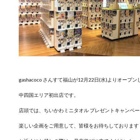
gashacoco さんすて福山が12月22日(水)よりオープ
中四国エリア初出店です。
店頭では、ちいかわミニタオル プレゼントキャンペ
楽しい企画をご用意して、皆様をお待ちしております