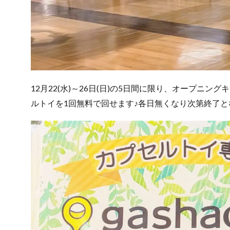
12月22(水)～26日(日)の5日間に限り、オープニ
ルトイを1回無料で回せます♪各日無くなり次第終了