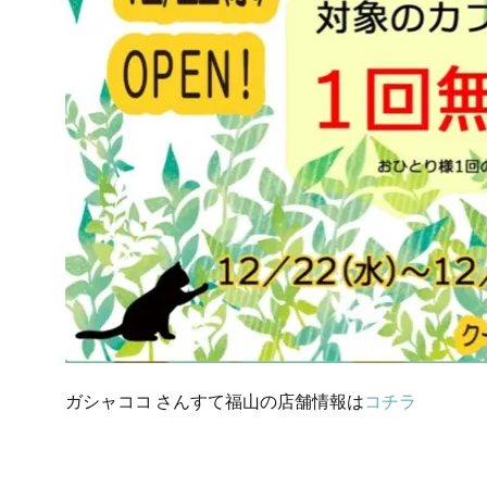
ガシャココ さんすて福山の店舗情報は
コチラ