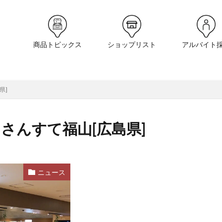
商品トピックス
ショップリスト
アルバイト
県]
o さんすて福山[広島県]
ニュース